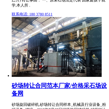
乙方) 转让事由： 一、原采石场法定代表 因家庭孩子就
学,本人所 .
联系电话: 180 3780 8511
砂场转让合同范本厂家/价格采石场设
备网
砂场旋回破碎机,砂场转让合同样本_机械及行业设备_粉