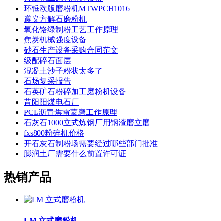
环锤欧版磨粉机MTWPCH1016
遵义方解石磨粉机
氧化铬绿制粉工艺工作原理
焦炭机械强度设备
砂石生产设备采购合同范文
级配碎石面层
混凝土沙子粉状太多了
石场复采报告
石英矿石粉碎加工磨粉机设备
昔阳阳煤电石厂
PCL沥青焦雷蒙磨工作原理
石灰石1000立式炼钢厂用钢渣磨立磨
fxs800粉碎机价格
开石灰石制粉场需要经过哪些部门批准
膨润土厂需要什么前置许可证
热销产品
LM 立式磨粉机