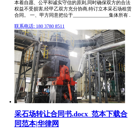
本着自愿、公平和诚实守信的原则,同时确保双方的合法
权益不受损害,经甲乙双方充分协商,特订立本采石场租赁
合同。 一、甲方同意把位于_______________集体所有 .
联系电话: 180 3780 8511
采石场转让合同书.docx_范本下载合
同范本|华律网