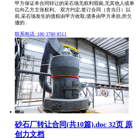
甲方保证本合同转让的采石场无权利瑕疵,无其他人或单
位向乙方主张权利。 双方约定,签订合同（含当日）以
前,采石场发生的债权由甲方收取,债务由甲方承担,所欠
缴的 .
联系电话: 180 3780 8511
砂石厂转让合同(共10篇).doc 32页 原
创力文档