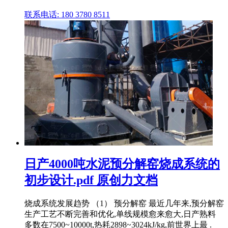
联系电话: 180 3780 8511
日产4000吨水泥预分解窑烧成系统的
初步设计.pdf 原创力文档
烧成系统发展趋势 （1） 预分解窑 最近几年来,预分解窑
生产工艺不断完善和优化,单线规模愈来愈大,日产熟料
多数在7500~10000t,热耗2898~3024kJ/kg,前世界上最 .