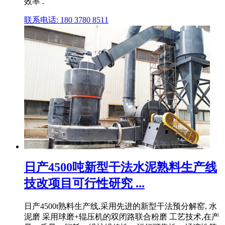
效率 .
联系电话: 180 3780 8511
日产4500吨新型干法水泥熟料生产线
技改项目可行性研究 ...
日产4500t熟料生产线,采用先进的新型干法预分解窑, 水
泥磨 采用球磨+辊压机的双闭路联合粉磨 工艺技术,在产