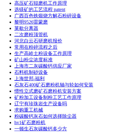
高压矿石辊磨机工作原理
选镁矿的工艺流程 patent
广西百色铁煅烧方解石粉碎设备
黎明9526雷蒙磨
莱歇分离器
二次磨粉顶管机
河北白云石研磨机报价
常用在粉碎流程之后
生产高岭土粉设备工作原理
矿山粉尘浓度标准
上海市二灰碳酸钙供应厂家
石料机制砂设备
上海世邦-福利
石灰石400矿石磨粉机轴与轮如何安装
惯性立式磨矿石磨粉机安装方案
矿粉加工设备制粉工艺工作原理
辽宁有珍珠岩生产设备吗
求购重工机械
粉碳酸钙灰石如何选择除尘器
hv1矿石磨粉机
一顿生石灰碳酸钙多少方