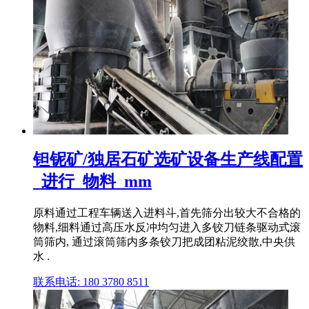
钽铌矿/独居石矿选矿设备生产线配置
_进行_物料_mm
原料通过工程车辆送入进料斗,首先筛分出较大不合格的
物料,细料通过高压水反冲均匀进入多铰刀链条驱动式滚
筒筛内, 通过滚筒筛内多条铰刀把成团粘泥绞散,中央供
水 .
联系电话: 180 3780 8511