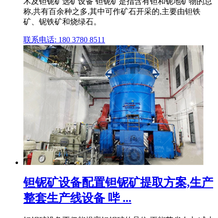
术及钽铌矿选矿设备 钽铌矿是指含有钽和铌地矿物的总
称,共有百余种之多,其中可作矿石开采的,主要由钽铁
矿、铌铁矿和烧绿石。
联系电话: 180 3780 8511
钽铌矿设备配置钽铌矿提取方案,生产
整套生产线设备 哔 ...