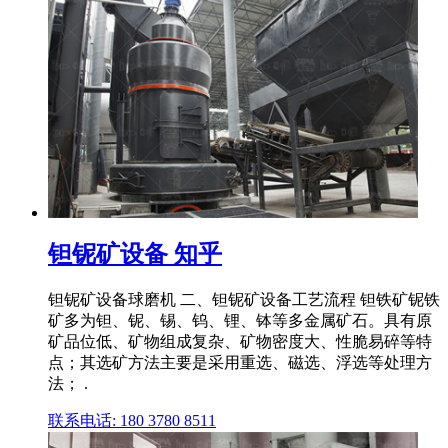
钽铌矿设备 知乎
钽铌矿设备球磨机 二、钽铌矿设备工艺流程 钽铁矿铌铁
矿多为钽、铌、锡、钨、锂、钵等多金属矿石。具有原
矿品位低、矿物组成复杂、矿物密度大、性脆易碎等特
点；其选矿方法主要是采用重选、磁选、浮选等处理方
法； .
联系电话: 180 3780 8511