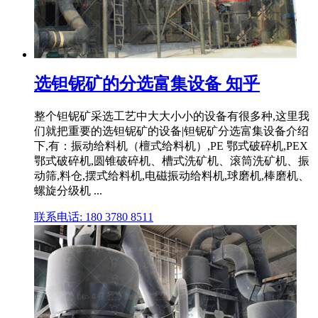
选钽铌矿的分选富集设备 知乎
整个钽铌矿采选工艺中大大小小的设备有很多种,这里我
们就把重要的选钽铌矿的设备|钽铌矿分选富集设备介绍
下,有：振动给料机（檀式给料机）,PE 鄂式破碎机,PEX
鄂式破碎机,圆锥破碎机、槽式洗矿机、滚筒洗矿机、振
动筛,料仓,摆式给料机,电磁振动给料机,球磨机,棒磨机、
螺旋分级机 ...
联系电话: 180 3780 8511