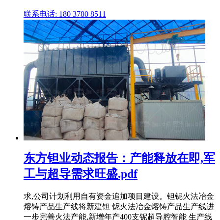
联系电话: 180 3780 8511
东方钽业动态报告：产能释放在即,军
工与超导需求旺盛.pdf
求,公司计划利用自有资金追加项目建设。钽铌火法冶金
熔铸产品生产线将新建钽 铌火法冶金熔铸产品生产线进
一步完善火法产能,新增年产400支铌超导腔智能 生产线