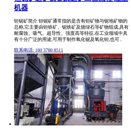
机器
钽铌矿简介 钽铌矿通常指的是含有钽矿物与铌地矿物的
总称,它主要由钽铁矿、铌铁矿及烧绿石等矿物组成,具有
耐腐蚀、吸气、超导性、强度高等特征,在工业领域中具
有十分广泛的用途,可用于制作氧化铌及氧化钽,也可 .
联系电话: 180 3780 8511