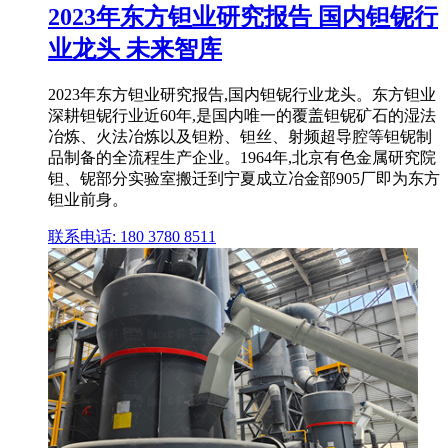
2023年东方钽业研究报告 国内钽铌行
业龙头 未来智库
2023年东方钽业研究报告,国内钽铌行业龙头。东方钽业
深耕钽铌行业近60年,是国内唯一的覆盖钽铌矿石的湿法
冶炼、火法冶炼以及钽粉、钽丝、射频超导腔等钽铌制
品制备的全流程生产企业。1964年,北京有色金属研究院
钽、铌部分实验室搬迁到宁夏成立冶金部905厂即为东方
钽业前身。
联系电话: 180 3780 8511