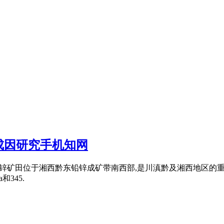
成因研究手机知网
塘锌矿田位于湘西黔东铅锌成矿带南西部,是川滇黔及湘西地区的
345.