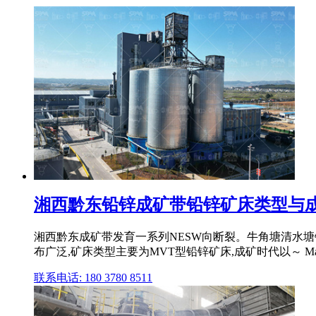
湘西黔东铅锌成矿带铅锌矿床类型与
湘西黔东成矿带发育一系列NESW向断裂。牛角塘清水
布广泛,矿床类型主要为MVT型铅锌矿床,成矿时代以～ Ma和
联系电话: 180 3780 8511