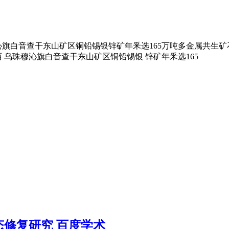
旗白音查干东山矿区铜铅锡银锌矿年釆选165万吨多金属共生矿
 乌珠穆沁旗白音查干东山矿区铜铅锡银 锌矿年釆选165
修复研究 百度学术