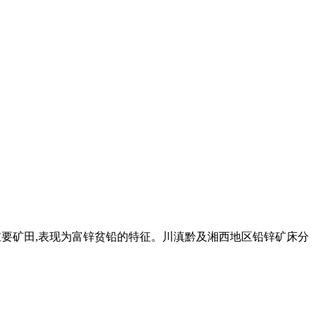
重要矿田,表现为富锌贫铅的特征。川滇黔及湘西地区铅锌矿床分