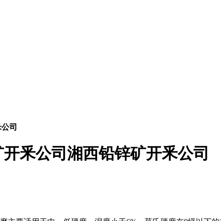
釆公司
矿开釆公司湘西铅锌矿开釆公司