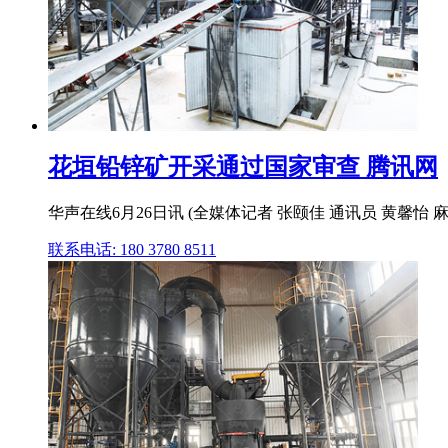
花垣铅锌矿开采通过国家审查 腾讯网
华声在线6月26日讯 (全媒体记者 张颐佳 通讯员 黄馨
联系电话: 180 3780 8511