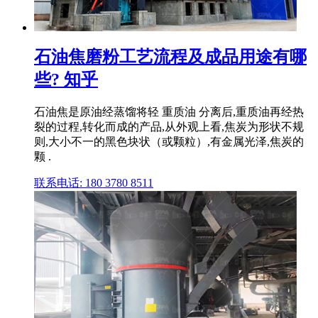
石油焦磨粉工艺流程及成品用途有哪
些? 知乎
石油焦是原油经蒸馏将轻 重质油 分离后,重质油再经热
裂的过程,转化而成的产品,从外观上看,焦炭为形状不规
则,大小不一的黑色块状（或颗粒）,有金属光泽,焦炭的
颗 .
联系电话: 180 3780 8511