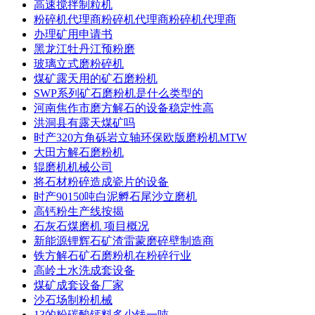
高速搅拌制粒机
粉碎机代理商粉碎机代理商粉碎机代理商
办理矿用申请书
黑龙江牡丹江预粉磨
玻璃立式磨粉碎机
煤矿露天用的矿石磨粉机
SWP系列矿石磨粉机是什么类型的
河南焦作市磨方解石的设备稳定性高
洪洞县有露天煤矿吗
时产320方角砾岩立轴环保欧版磨粉机MTW
大田方解石磨粉机
辊磨机机械公司
将石材粉碎造成瓷片的设备
时产90150吨白泥孵石尾沙立磨机
高钙粉生产线按揭
石灰石煤磨机 项目概况
新能源锂辉石矿渣雷蒙磨碎壁制造商
铁方解石矿石磨粉机在粉碎行业
高岭土水洗成套设备
煤矿成套设备厂家
沙石场制粉机械
13的粉碳酸钙料多少钱一吨