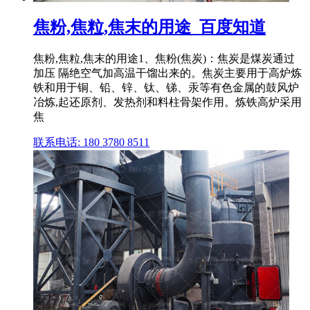
焦粉,焦粒,焦末的用途_百度知道
焦粉,焦粒,焦末的用途1、焦粉(焦炭)：焦炭是煤炭通过
加压 隔绝空气加高温干馏出来的。焦炭主要用于高炉炼
铁和用于铜、铅、锌、钛、锑、汞等有色金属的鼓风炉
冶炼,起还原剂、发热剂和料柱骨架作用。炼铁高炉采用
焦
联系电话: 180 3780 8511