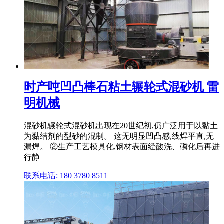
时产吨凹凸棒石粘土辗轮式混砂机 雷
明机械
混砂机辗轮式混砂机出现在20世纪初,仍广泛用于以黏土
为黏结剂的型砂的混制。 这无明显凹凸感,线焊平直,无
漏焊。 ②生产工艺模具化,钢材表面经酸洗、磷化后再进
行静
联系电话: 180 3780 8511