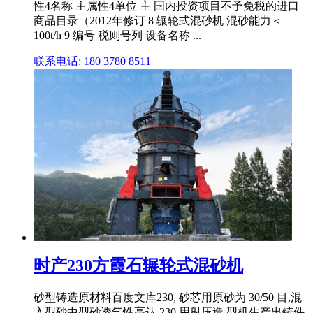
性4名称 主属性4单位 主 国内投资项目不予免税的进口
商品目录（2012年修订 8 辗轮式混砂机 混砂能力＜
100t/h 9 编号 税则号列 设备名称 ...
联系电话: 180 3780 8511
时产230方霞石辗轮式混砂机
砂型铸造原材料百度文库230, 砂芯用原砂为 30/50 目,混
入型砂中型砂透气性高达 230,用射压造 型机生产出铸件