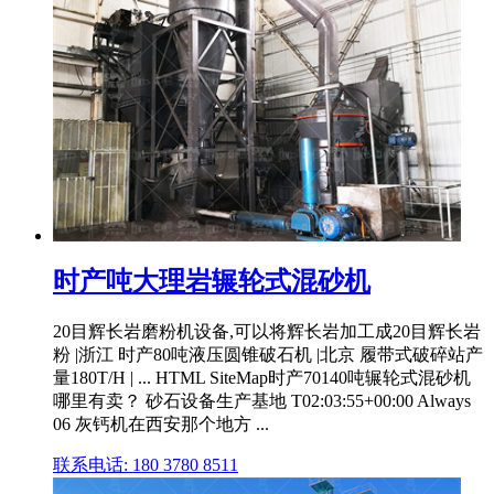
时产吨大理岩辗轮式混砂机
20目辉长岩磨粉机设备,可以将辉长岩加工成20目辉长岩
粉 |浙江 时产80吨液压圆锥破石机 |北京 履带式破碎站产
量180T/H | ... HTML SiteMap时产70140吨辗轮式混砂机
哪里有卖？ 砂石设备生产基地 T02:03:55+00:00 Always
06 灰钙机在西安那个地方 ...
联系电话: 180 3780 8511