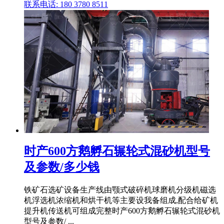
联系电话: 180 3780 8511
时产600方鹅孵石辗轮式混砂机型号
及参数/多少钱
铁矿石选矿设备生产线由颚式破碎机球磨机分级机磁选
机浮选机浓缩机和烘干机等主要设我备组成,配合给矿机
提升机传送机可组成完整时产600方鹅孵石辗轮式混砂机
型号及参数/ ...