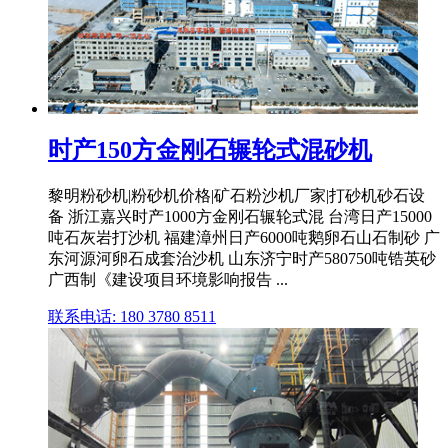
时产150方金刚石辗轮式混砂机
黎明粉砂机|粉砂机价格|矿石粉沙机厂家|打砂机砂石设
备 浙江嘉兴时产1000方金刚石辗轮式混 台湾日产15000
吨石灰岩打沙机 福建漳州日产6000吨鹅卵石山石制砂 广
东河源河卵石成套治沙机 山东济宁时产580750吨锆英砂
广西制《建设项目环境影响报告 ...
联系电话: 180 3780 8511